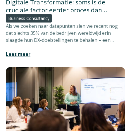
Digitale Transformatie: soms is de
cruciale factor eerder proces dan
technologie
Business Consultancy
Als we zoeken naar datapunten zien we recent nog
dat slechts 35% van de bedrijven wereldwijd erin
slaagde hun DX-doelstellingen te behalen – een
ontnuchterend cijfer dat aantoont dat er vaak een
fundamenteel stuk ontbreekt.
Lees meer