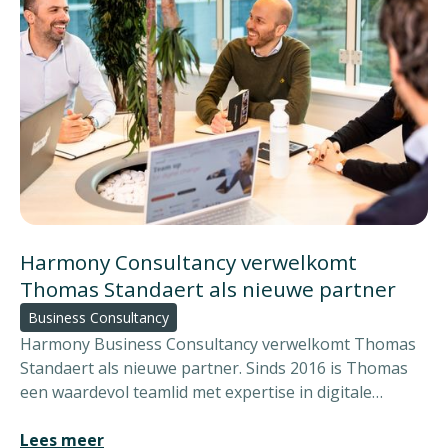
Harmony Consultancy verwelkomt
Thomas Standaert als nieuwe partner
Business Consultancy
Harmony Business Consultancy verwelkomt Thomas
Standaert als nieuwe partner. Sinds 2016 is Thomas
een waardevol teamlid met expertise in digitale
transformatie en een focus op het menselijke aspect.
Met zijn toetreding als partner versterkt Harmony zijn
Lees meer