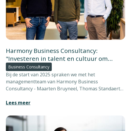
Harmony Business Consultancy:
"Investeren in talent en cultuur om
verder te groeien."
Business Consultancy
Bij de start van 2025 spraken we met het
managementteam van Harmony Business
Consultancy - Maarten Bruyneel, Thomas Standaert
en Christophe Vanhorenbeeck.
Lees meer