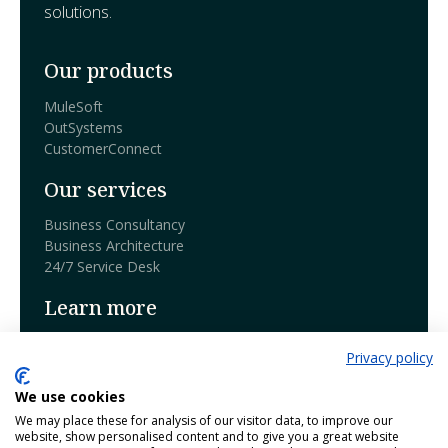
solutions.
Our products
MuleSoft
OutSystems
CustomerConnect
Our services
Business Consultancy
Business Architecture
24/7 Service Desk
Learn more
Book a demo
Privacy policy
Blog
We use cookies
Our products
We may place these for analysis of our visitor data, to improve our
website, show personalised content and to give you a great website
Contact