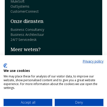
MuleSoft
OutSystems
CustomerConnect
Onze diensten
Business Consultancy
Business Architectuur
24/7 Servicedesk
Meer weten?
Boek een demo
Privacy policy
Blog
We use cookies
Over Harmony
We may place these for analysis of our visitor data, to improve our
website, show personalised content and to give you a great website
Contact
experience. For more information about the cookies we use open the
Working @ Harmony
settings.
Wie wij zijn
Accept all
Deny
Follow us: