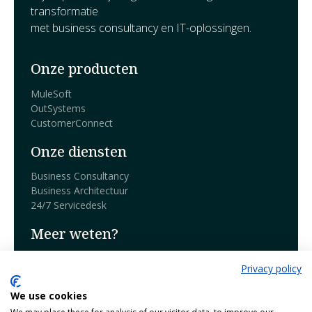
transformatie
met business consultancy en IT-oplossingen.
Onze producten
MuleSoft
OutSystems
CustomerConnect
Onze diensten
Business Consultancy
Business Architectuur
24/7 Servicedesk
Meer weten?
Boek een demo
Privacy policy
Blog
We use cookies
Over Harmony