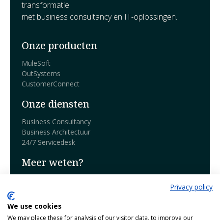
transformatie
met business consultancy en IT-oplossingen.
Onze producten
MuleSoft
OutSystems
CustomerConnect
Onze diensten
Business Consultancy
Business Architectuur
24/7 Servicedesk
Meer weten?
Boek een demo
Privacy policy
Blog
We use cookies
Over Harmony
We may place these for analysis of our visitor data, to improve our