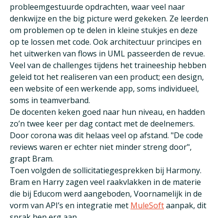
probleemgestuurde opdrachten, waar veel naar
denkwijze en the big picture werd gekeken. Ze leerden
om problemen op te delen in kleine stukjes en deze
op te lossen met code. Ook architectuur principes en
het uitwerken van flows in UML passeerden de revue.
Veel van de challenges tijdens het traineeship hebben
geleid tot het realiseren van een product; een design,
een website of een werkende app, soms individueel,
soms in teamverband.
De docenten keken goed naar hun niveau, en hadden
zo’n twee keer per dag contact met de deelnemers.
Door corona was dit helaas veel op afstand. "De code
reviews waren er echter niet minder streng door",
grapt Bram.
Toen volgden de sollicitatiegesprekken bij Harmony.
Bram en Harry zagen veel raakvlakken in de materie
die bij Educom werd aangeboden, Voornamelijk in de
vorm van API’s en integratie met
MuleSoft
aanpak, dit
sprak hen erg aan.