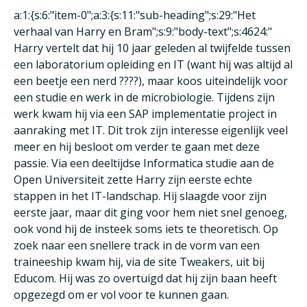
a:1:{s:6:"item-0";a:3:{s:11:"sub-heading";s:29:"Het
verhaal van Harry en Bram";s:9:"body-text";s:4624:"
Harry vertelt dat hij 10 jaar geleden al twijfelde tussen
een laboratorium opleiding en IT (want hij was altijd al
een beetje een nerd ????), maar koos uiteindelijk voor
een studie en werk in de microbiologie. Tijdens zijn
werk kwam hij via een SAP implementatie project in
aanraking met IT. Dit trok zijn interesse eigenlijk veel
meer en hij besloot om verder te gaan met deze
passie. Via een deeltijdse Informatica studie aan de
Open Universiteit zette Harry zijn eerste echte
stappen in het IT-landschap. Hij slaagde voor zijn
eerste jaar, maar dit ging voor hem niet snel genoeg,
ook vond hij de insteek soms iets te theoretisch. Op
zoek naar een snellere track in de vorm van een
traineeship kwam hij, via de site Tweakers, uit bij
Educom. Hij was zo overtuigd dat hij zijn baan heeft
opgezegd om er vol voor te kunnen gaan.