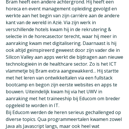
Bram heeft een andere achtergrond. Hij heeft een
horeca en event management opleiding gevolgd en
werkte aan het begin van zijn carrière aan de andere
kant van de wereld in Azië. Via zijn werk in
verschillende hotels kwam hij in de rekrutering &
selectie in de horecasector terecht, waar hij meer in
aanraking kwam met digitalisering. Daarnaast is hij
ook altijd geïnspireerd geweest door zijn vader die in
Silicon Valley aan apps werkt die bijdragen aan nieuwe
technologieën in de healthcare sector. Zo is het ICT
vlammetje bij Bram extra aangewakkerd… Hij startte
met het leren van ontwikkeltalen via een fullstack
bootcamp en begon zijn eerste websites en apps te
bouwen. Uiteindelijk kwam hij via het UWV in
aanraking met het traineeship bij Educom om breder
opgeleid te worden in IT.
Bij Educom werden de heren serieus gechallenged op
diverse topics. Qua programmeertalen kwamen zowel
Java als Javascript langs, maar ook heel wat