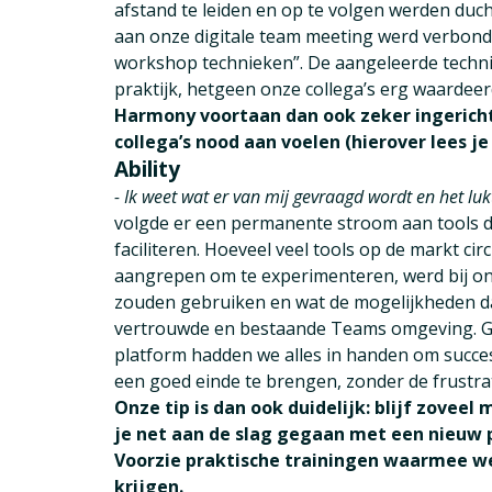
afstand te leiden en op te volgen werden duch
aan onze digitale team meeting werd verbonde
workshop technieken”. De aangeleerde techni
praktijk, hetgeen onze collega’s erg waardee
Harmony voortaan dan ook zeker ingerich
collega’s nood aan voelen (hierover lees j
Ability
- Ik weet wat er van mij gevraagd wordt en het lu
volgde er een permanente stroom aan tools d
faciliteren. Hoeveel veel tools op de markt ci
aangrepen om te experimenteren, werd bij on
zouden gebruiken en wat de mogelijkheden da
vertrouwde en bestaande Teams omgeving. Ge
platform hadden we alles in handen om succes
een goed einde te brengen, zonder de frustra
Onze tip is dan ook duidelijk: blijf zovee
je net aan de slag gegaan met een nieuw p
Voorzie praktische trainingen waarmee we
krijgen.