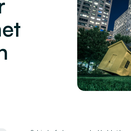
r
et
n