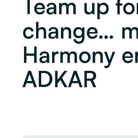
Team up fo
change… m
Harmony e
ADKAR