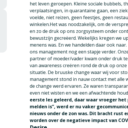
het leven geroepen. Kleine sociale bubbels, th
verplaatsingen, in quarantaine gaan, een ziekt
voelde, niet reizen, geen feestjes, geen rest
winkelen.Het was noodzakelijk, om de verspre
en zo de druk op ons zorgsysteem onder cont
bewustzijn gecreëerd. Wekelijks kregen we up
menens was. En we handelden daar ook naar. B
ons management nog een stapje verder. Onze p
partner of moeder/vader kwam onder druk te
van awareness creëren rond de druk op onze v
situatie. De bruuske change waar wij voor sto
management stond in nauw contact met alle w
de change werd ervaren. Ze waren transparan
even niet wisten en we een afwachtende hou
eerste les geleerd, daar waar vroeger het 
melden is”, werd er nu vaker gecommunice
nieuws onder de zon was. Dit bracht rust e
worden over de negatieve impact van COV
Desire