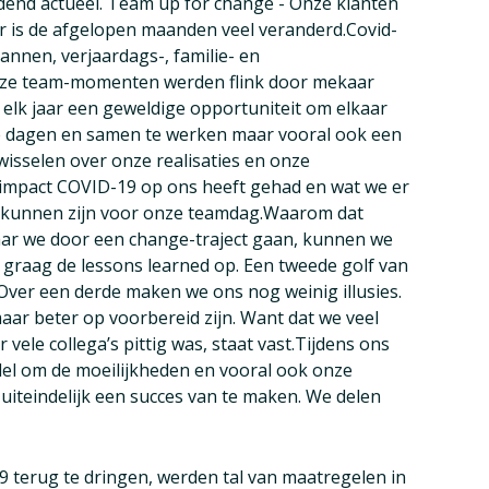
end actueel. Team up for change - Onze klanten
Er is de afgelopen maanden veel veranderd.Covid-
lannen, verjaardags-, familie- en
nze team-momenten werden flink door mekaar
 elk jaar een geweldige opportuniteit om elkaar
te dagen en samen te werken maar vooral ook een
isselen over onze realisaties en onze
impact COVID-19 op ons heeft gehad en wat we er
 kunnen zijn voor onze teamdag.Waarom dat
 waar we door een change-traject gaan, kunnen we
raag de lessons learned op. Een tweede golf van
Over een derde maken we ons nog weinig illusies.
aar beter op voorbereid zijn. Want dat we veel
vele collega’s pittig was, staat vast.Tijdens ons
el om de moeilijkheden en vooral ook onze
uiteindelijk een succes van te maken. We delen
terug te dringen, werden tal van maatregelen in