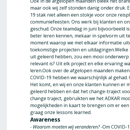
Ook in de afgelopen maanden bleek het brand
maar ook wij zelf stonden danig onder druk. 
19 stak niet alleen een stokje voor onze reisp
communiefeesten. Ons werk bij klanten en o
geschud. Onze teamdag in juni bijvoorbeeld is
beter leren kennen, mekaar in spelvorm uit 
moment waarop we met elkaar informatie uitw
toekomstige projecten en uitdagingen.Welke 
uit geleerd hebben, zou een mooi onderwerp
relevant is? Uit elk project en elke ervaring
leren.Ook over de afgelopen maanden maken g
COVID-19 hebben we waarschijnlijk al gehad. 
Het komt, en wij en onze klanten kunnen er m
geleerd hebben en dat het change-traject voor 
change traject, gebruikten we het ADKAR mod
mogelijkheden in kaart te brengen om er een 
graag onze lessons learned.
Awareness
- Waarom moeten wij veranderen? -
Om COVID-19 