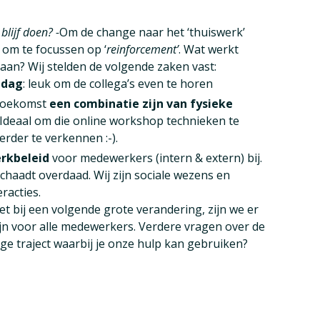
blijf doen? -
Om de change naar het ‘thuiswerk’
 om te focussen op ‘
reinforcement’
. Wat werkt
an? Wij stelden de volgende zaken vast:
jdag
: leuk om de collega’s even te horen
 toekomst
een combinatie zijn van fysieke
 Ideaal om die online workshop technieken te
rder te verkennen :-).
rkbeleid
voor medewerkers (intern & extern) bij.
schaadt overdaad. Wij zijn sociale wezens en
racties.
t bij een volgende grote verandering, zijn we er
ijn voor alle medewerkers. Verdere vragen over de
e traject waarbij je onze hulp kan gebruiken?