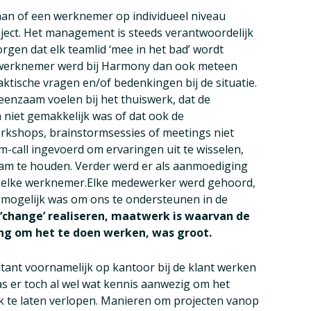
an of een werknemer op individueel niveau
aject. Het management is steeds verantwoordelijk
gen dat elk teamlid ‘mee in het bad’ wordt
e werknemer werd bij Harmony dan ook meteen
ktische vragen en/of bedenkingen bij de situatie.
eenzaam voelen bij het thuiswerk, dat de
 niet gemakkelijk was of dat ook de
rkshops, brainstormsessies of meetings niet
am-call ingevoerd om ervaringen uit te wisselen,
am te houden. Verder werd er als aanmoediging
 elke werknemer.Elke medewerker werd gehoord,
 mogelijk was om ons te ondersteunen in de
‘change’ realiseren, maatwerk is waarvan de
ing om het te doen werken, was groot.
ltant voornamelijk op kantoor bij de klant werken
s er toch al wel wat kennis aanwezig om het
jk te laten verlopen. Manieren om projecten vanop