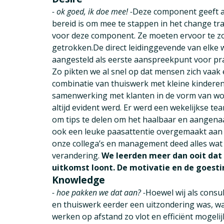
- ok goed, ik doe mee! -
Deze component geeft a
bereid is om mee te stappen in het change tr
voor deze component. Ze moeten ervoor te zor
getrokken.De direct leidinggevende van elk
aangesteld als eerste aanspreekpunt voor pra
Zo pikten we al snel op dat mensen zich vaak 
combinatie van thuiswerk met kleine kinderen
samenwerking met klanten in de vorm van wo
altijd evident werd. Er werd een wekelijkse te
om tips te delen om het haalbaar en aangena
ook een leuke paasattentie overgemaakt aan
onze collega’s en management deed alles wat
verandering.
We leerden meer dan ooit dat 
uitkomst loont. De motivatie en de goest
Knowledge
- hoe pakken we dat aan? -
Hoewel wij als consu
en thuiswerk eerder een uitzondering was, wa
werken op afstand zo vlot en efficiënt mogeli