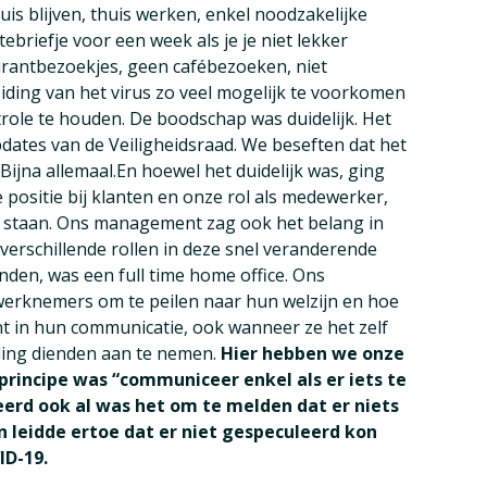
uis blijven, thuis werken, enkel noodzakelijke
ebriefje voor een week als je je niet lekker
aurantbezoekjes, geen cafébezoeken, niet
iding van het virus zo veel mogelijk te voorkomen
role te houden. De boodschap was duidelijk. Het
dates van de Veiligheidsraad. We beseften dat het
ijna allemaal.En hoewel het duidelijk was, ging
ositie bij klanten en onze rol als medewerker,
 staan. Ons management zag ook het belang in
erschillende rollen in deze snel veranderende
nden, was een full time home office. Ons
erknemers om te peilen naar hun welzijn en hoe
t in hun communicatie, ook wanneer ze het zelf
ding dienden aan te nemen.
Hier hebben we onze
principe was “communiceer enkel als er iets te
erd ook al was het om te melden dat er niets
n leidde ertoe dat er niet gespeculeerd kon
ID-19.