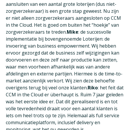
aansluiten van een aantal grote loterijen (dus niet-
zorgverzekeraar) is een grote stap geweest. Nu zijn
er niet alleen zorgverzekeraars aangesloten op CCM
in the Cloud. Het is goed om buiten het “hoekje” van
zorgverzekeraars te treden.
Mike
: de succesvolle
implementatie bij bovengenoemde Loterijen: de
invoering van business empowerment. Wij hebben
ervoor gezorgd dat de business zelf wijzigingen kan
doorvoeren en deze zelf naar productie kan zetten,
waar men voorheen afhankelijk was van andere
afdelingen en externe partijen. Hiermee is de time-to-
market aanzienlijk verkort. Wij zien deze behoefte
overigens terug bij veel onze klanten.
Riko
: het feit dat
CCM in the Cloud er überhaupt is. Ruim 7 jaar geleden
was het eerste idee er. Dat dit gerealiseerd is en tot
volle tevredenheid draait voor een aantal klanten is
iets om heel trots op te zijn. Helemaal als full service
communicatieplatform, inclusief delivery en
monitoring, wat het nu geworden is.