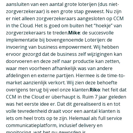
aansluiten van een aantal grote loterijen (dus niet-
zorgverzekeraar) is een grote stap geweest. Nu zijn
er niet alleen zorgverzekeraars aangesloten op CCM
in the Cloud. Het is goed om buiten het “hoekje” van
zorgverzekeraars te treden.
Mike
: de succesvolle
implementatie bij bovengenoemde Loterijen: de
invoering van business empowerment. Wij hebben
ervoor gezorgd dat de business zelf wijzigingen kan
doorvoeren en deze zelf naar productie kan zetten,
waar men voorheen afhankelijk was van andere
afdelingen en externe partijen. Hiermee is de time-to-
market aanzienlijk verkort. Wij zien deze behoefte
overigens terug bij veel onze klanten.
Riko
: het feit dat
CCM in the Cloud er überhaupt is. Ruim 7 jaar geleden
was het eerste idee er. Dat dit gerealiseerd is en tot
volle tevredenheid draait voor een aantal klanten is
iets om heel trots op te zijn. Helemaal als full service
communicatieplatform, inclusief delivery en
monitoring, wat het nu geworden is.