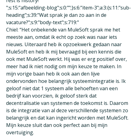
rest is history!
";s:15:"afbeelding-blog";s:0:"";}s:6:"item-3";a:3:{s:11:"sub-
heading";s:39:"Wat sprak je dan zo aan in de
vacature?";s:9:"body-text";s:719:"
Chiel: “Het onbekende van MuleSoft sprak me het
meeste aan, omdat ik echt op zoek was naar iets
nieuws. Uiteraard heb ik opzoekwerk gedaan naar
MuleSoft en heb ik mij bevraagd bij een kennis die
ook met MuleSoft werkt. Hij was er erg positief over,
meer had ik niet nodig om mijn keuze te maken. In
mijn vorige baan heb ik ook aan den lijve
ondervonden hoe belangrijk systeemintegratie is. Ik
geloof niet dat 1 systeem alle behoeften van een
bedrijf kan voorzien, ik geloof sterk dat
decentralisatie van systemen de toekomst is. Daarom
is de integratie van al deze verschillende systemen zo
belangrijk en dat kan ingericht worden met MuleSoft.
Mijn keuze sluit dan ook perfect aan bij mijn
overtuiging.