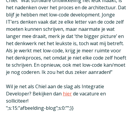
Chiel: “Wat software ontwikkeling net leuk maakt, is
het nadenken over het proces en de architectuur. Dat
blijf je hebben met low-code development. Jonge
IT’ers denken vaak dat ze elke letter van de code zelf
moeten kunnen schrijven, maar naarmate je wat
langer mee draait, merk je dat ‘the bigger picture’ en
het denkwerk net het leukste is, toch wat mij betreft.
Als je werkt met low-code, krijg je meer ruimte voor
het denkproces, net omdat je niet elke code zelf hoeft
te schrijven. En opnieuw, ook met low-code kan/moet
je nog coderen. Ik zou het dus zeker aanraden!”
Wil je net als Chiel aan de slag als Integratie
Developer? Bekijken dan
hier
de vacature en
solliciteer!
";s:15:"afbeelding-blog";s:0:"";}}