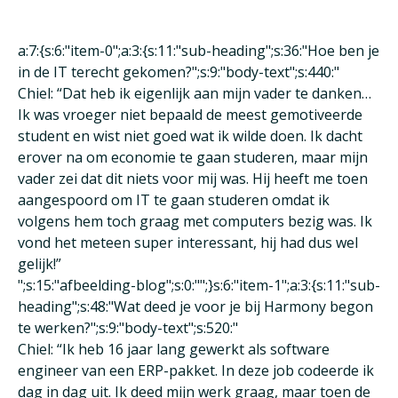
a:7:{s:6:"item-0";a:3:{s:11:"sub-heading";s:36:"Hoe ben je
in de IT terecht gekomen?";s:9:"body-text";s:440:"
Chiel: “Dat heb ik eigenlijk aan mijn vader te danken…
Ik was vroeger niet bepaald de meest gemotiveerde
student en wist niet goed wat ik wilde doen. Ik dacht
erover na om economie te gaan studeren, maar mijn
vader zei dat dit niets voor mij was. Hij heeft me toen
aangespoord om IT te gaan studeren omdat ik
volgens hem toch graag met computers bezig was. Ik
vond het meteen super interessant, hij had dus wel
gelijk!”
";s:15:"afbeelding-blog";s:0:"";}s:6:"item-1";a:3:{s:11:"sub-
heading";s:48:"Wat deed je voor je bij Harmony begon
te werken?";s:9:"body-text";s:520:"
Chiel: “Ik heb 16 jaar lang gewerkt als software
engineer van een ERP-pakket. In deze job codeerde ik
dag in dag uit. Ik deed mijn werk graag, maar toen de