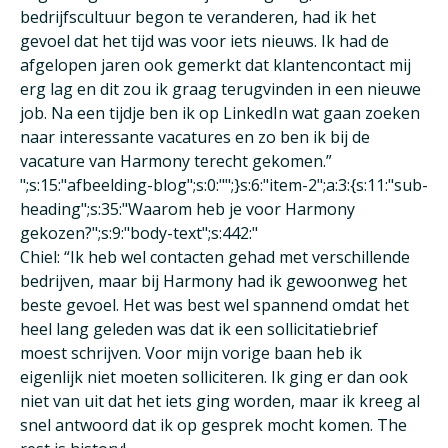
bedrijfscultuur begon te veranderen, had ik het
gevoel dat het tijd was voor iets nieuws. Ik had de
afgelopen jaren ook gemerkt dat klantencontact mij
erg lag en dit zou ik graag terugvinden in een nieuwe
job. Na een tijdje ben ik op LinkedIn wat gaan zoeken
naar interessante vacatures en zo ben ik bij de
vacature van Harmony terecht gekomen.”
";s:15:"afbeelding-blog";s:0:"";}s:6:"item-2";a:3:{s:11:"sub-
heading";s:35:"Waarom heb je voor Harmony
gekozen?";s:9:"body-text";s:442:"
Chiel: “Ik heb wel contacten gehad met verschillende
bedrijven, maar bij Harmony had ik gewoonweg het
beste gevoel. Het was best wel spannend omdat het
heel lang geleden was dat ik een sollicitatiebrief
moest schrijven. Voor mijn vorige baan heb ik
eigenlijk niet moeten solliciteren. Ik ging er dan ook
niet van uit dat het iets ging worden, maar ik kreeg al
snel antwoord dat ik op gesprek mocht komen. The