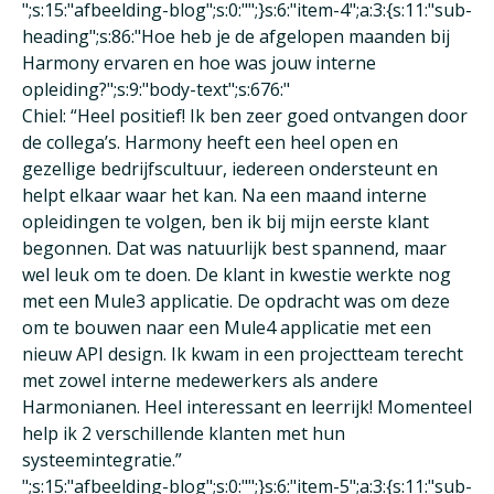
";s:15:"afbeelding-blog";s:0:"";}s:6:"item-4";a:3:{s:11:"sub-
heading";s:86:"Hoe heb je de afgelopen maanden bij
Harmony ervaren en hoe was jouw interne
opleiding?";s:9:"body-text";s:676:"
Chiel: “Heel positief! Ik ben zeer goed ontvangen door
de collega’s. Harmony heeft een heel open en
gezellige bedrijfscultuur, iedereen ondersteunt en
helpt elkaar waar het kan. Na een maand interne
opleidingen te volgen, ben ik bij mijn eerste klant
begonnen. Dat was natuurlijk best spannend, maar
wel leuk om te doen. De klant in kwestie werkte nog
met een Mule3 applicatie. De opdracht was om deze
om te bouwen naar een Mule4 applicatie met een
nieuw API design. Ik kwam in een projectteam terecht
met zowel interne medewerkers als andere
Harmonianen. Heel interessant en leerrijk! Momenteel
help ik 2 verschillende klanten met hun
systeemintegratie.”
";s:15:"afbeelding-blog";s:0:"";}s:6:"item-5";a:3:{s:11:"sub-