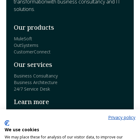
transformationwith business consultancy and IT
solutions.
Our products
MuleSoft
OutSystems
CustomerConnect
Our services
Business Consultancy
Business Architecture
24/7 Service Desk
Learn more
Book a demo
Privacy policy
Blog
We use cookies
Our products
We may place these for analysis of our visitor data, to improve our