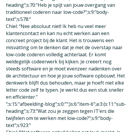
heading";s:70:"Heb je spijt van jouw overgang van
traditioneel coderen naar low-code?";s:9:"body-
text";s:578:"
Chiel: “Nee absoluut niet! Ik heb nu veel meer
klantencontact en kan nu echt werken aan een
concreet project bij de klant. Het is trouwens een
misvatting om te denken dat je met de overstap naar
low-code coderen volledig achterlaat. Er komt
weldegelijk codeerwerk bij kijken. Je creëert nog
steeds software en je moet evenzeer nadenken over
de architectuur en hoe je jouw software opbouwt. Het
denkwerk blijft dus behouden, maar je hoeft niet elke
letter code zelf te typen. Je werkt dus een stuk sneller
en efficiënter.”
";s:15:"afbeelding-blog";s:0:"";}s:6:"item-6";a:3:{s:11:"sub-
heading";s:73:"Wat zou je zeggen tegen IT’ers die
twijfelen om te werken met low-code?";s:9:"body-
text";s:923:"