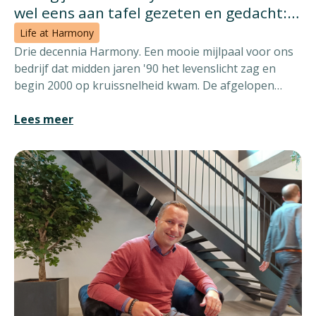
wel eens aan tafel gezeten en gedacht:
'Wat doen ze nou?’”
Life at Harmony
Drie decennia Harmony. Een mooie mijlpaal voor ons
bedrijf dat midden jaren '90 het levenslicht zag en
begin 2000 op kruissnelheid kwam. De afgelopen
dertig jaar bieden een vat vol verhalen. Wie beter om
ze met ons te delen dan oprichters en CEO's Koen
Lees meer
Mercken en Henri van Hoek?