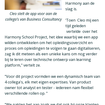
Harmony aan de
slag is.
Cleo stelt de app voor aan de
collega's van Business Consultancy
‘Toen Cleo mij een
tijd geleden
vertelde over het
Harmony School Project, het idee waarbij we een app
wilden ontwikkelen om het opleidingsoverzicht en
proces om opleidingen te volgen te gaan digitaliseren,
zag ik dit meteen als een unieke kans om nog verder
bij te leren over technische ontwerp van learning
platform," vertelt ze.
"Voor dit project vormden we een dynamisch team van
4 collega's, elk met eigen expertises. Van product
owner tot analyst en tester - iedereen nam flexibel
verschillende rollen op. "
"We pakten het aan zoals we dat ook bij onze klanten