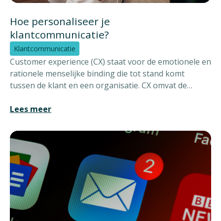
Hoe personaliseer je
klantcommunicatie?
Klantcommunicatie
Customer experience (CX) staat voor de emotionele en
rationele menselijke binding die tot stand komt
tussen de klant en een organisatie. CX omvat de
beleving van de klant en kijkt naar de manier waarop
de gehele service wordt ervaren. Ook de ervaring met
Lees meer
diverse kanalen en contactmomenten horen daarbij.
Klantcommunicatie kan gezien worden als het
visitekaartje voor je organisatie. Via onze CCM in the
Cloud oplossing (Customer Communication
Management) kan je hier onderscheidend in zijn!