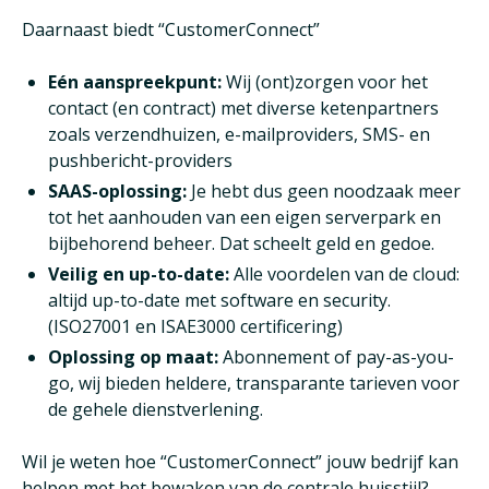
Daarnaast biedt “CustomerConnect”
Eén aanspreekpunt:
Wij (ont)zorgen voor het
contact (en contract) met diverse ketenpartners
zoals verzendhuizen, e-mailproviders, SMS- en
pushbericht-providers
SAAS-oplossing:
Je hebt dus geen noodzaak meer
tot het aanhouden van een eigen serverpark en
bijbehorend beheer. Dat scheelt geld en gedoe.
Veilig en up-to-date:
Alle voordelen van de cloud:
altijd up-to-date met software en security.
(ISO27001 en ISAE3000 certificering)
Oplossing op maat:
Abonnement of pay-as-you-
go, wij bieden heldere, transparante tarieven voor
de gehele dienstverlening.
Wil je weten hoe “CustomerConnect” jouw bedrijf kan
helpen met het bewaken van de centrale huisstijl?