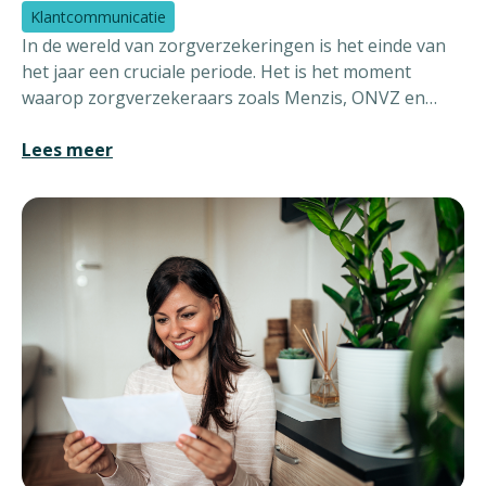
Klantcommunicatie
In de wereld van zorgverzekeringen is het einde van
het jaar een cruciale periode. Het is het moment
waarop zorgverzekeraars zoals Menzis, ONVZ en
Zorg & Zekerheid de premies voor het nieuwe jaar
bekendmaken aan hun klanten. Dit betekent een golf
Lees meer
van informatie die de verzekerden bereikt via diverse
kanalen zoals papier, e-mail en websites. Maar hoe
komt de juiste informatie precies bij de juiste klant
terecht?