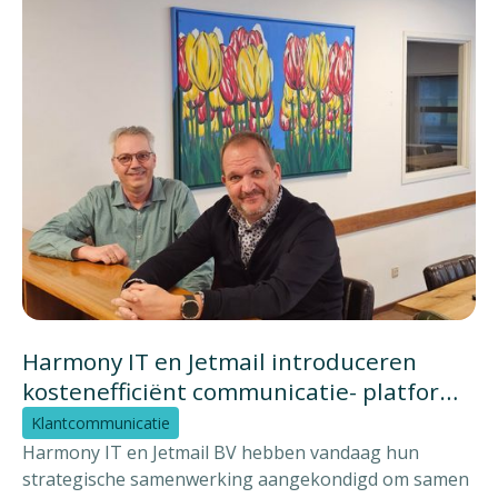
Harmony IT en Jetmail introduceren
kostenefficiënt communicatie- platform
voor publieke en private sector
Klantcommunicatie
Harmony IT en Jetmail BV hebben vandaag hun
strategische samenwerking aangekondigd om samen