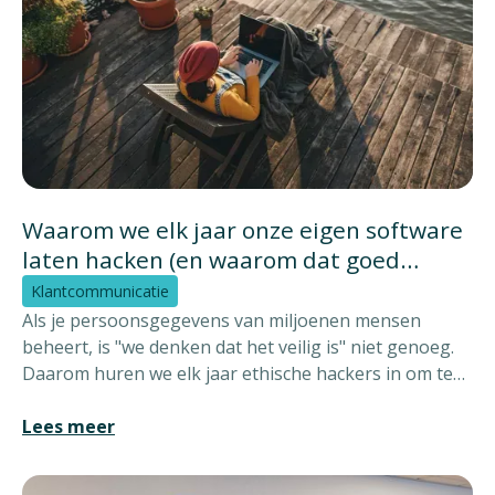
Waarom we elk jaar onze eigen software
laten hacken (en waarom dat goed
nieuws is)
Klantcommunicatie
Als je persoonsgegevens van miljoenen mensen
beheert, is "we denken dat het veilig is" niet genoeg.
Daarom huren we elk jaar ethische hackers in om te
proberen ons platform CustomerConnect binnen te
dringen.
Lees meer