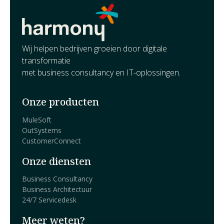
digitaal (meervoudig) ondertekenen van een
communicatie. Dat gaat veel sneller dan de
conventionele manier waarbij een papieren document
geprint en gescand wordt en het een tijdrovende en
Wij helpen bedrijven groeien door digitale
arbeidsintensieve klus is om ervoor te zorgen dat het
transformatie
document door alle partijen getekend wordt.
met business consultancy en IT-oplossingen.
Onze producten
MuleSoft
OutSystems
CustomerConnect
Onze diensten
Business Consultancy
Business Architectuur
24/7 Servicedesk
Meer weten?