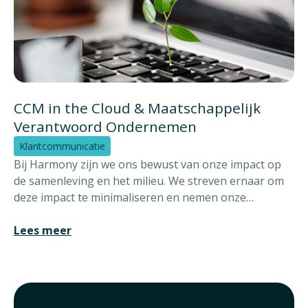
CCM in the Cloud & Maatschappelijk
Verantwoord Ondernemen
Klantcommunicatie
Bij Harmony zijn we ons bewust van onze impact op
de samenleving en het milieu. We streven ernaar om
deze impact te minimaliseren en nemen onze
verantwoordelijkheid. Vanuit Customer
Communication Management (CCM) houden wij ons
Lees meer
bezig met klantcommunicatie. Op het gebied van
klantcommunicatie is de impact van digitale
communicaties op het milieu kleiner dan bij fysieke
communicaties en vaak ook efficiënter. Denk aan het